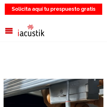
Solicita aquí tu prespuesto gratis
Categoría:
Productos
Aislamiento Acústico