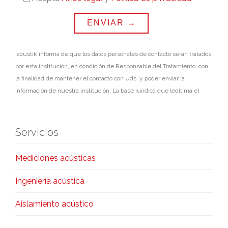
Iacustik informa de que los datos personales de contacto serán tratados
por esta institución, en condición de Responsable del Tratamiento, con
la finalidad de mantener el contacto con Uds. y poder enviar la
información de nuestra institución. La base jurídica que legitima el
tratamiento de los datos de contacto personales, por parte de Iacustik,
radica en el consentimiento manifestado mediante la presente
SOLICITUD DE INFORMACIÓN. Los datos personales serán conservados
Servicios
mientras no se manifieste solicitud de oposición o supresión al
tratamiento de sus datos. Los datos de carácter personal no serán
Mediciones acústicas
cedidos o comunicados a terceros, salvo en los supuestos previstos,
según Ley. Asimismo, en caso de considerar vulnerado su derecho a la
Ingeniería acústica
protección de datos personales, podrá interponer una reclamación ante
www.aepd.es
la Agencia Española de Protección de Datos (
).
Aislamiento acústico