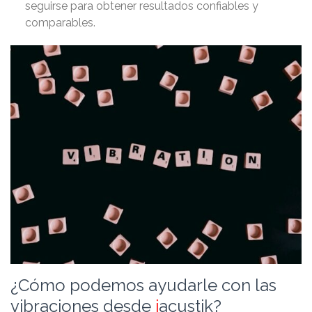
seguirse para obtener resultados confiables y
comparables.
¿Cómo podemos ayudarle con las
vibraciones desde
i
acustik?