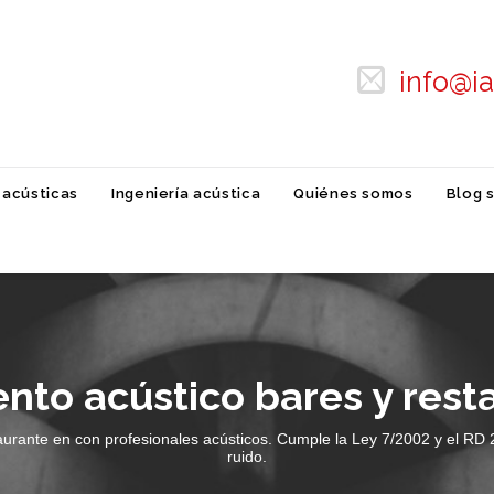

info@i
Skip
 acústicas
Ingeniería acústica
Quiénes somos
Blog 
to
content
ento acústico bares y rest
aurante en con profesionales acústicos. Cumple la Ley 7/2002 y el RD 2
ruido.