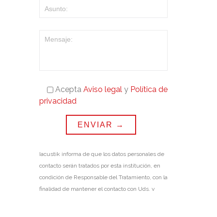
Acepta
Aviso legal
y
Política de
privacidad
Iacustik informa de que los datos personales de
contacto serán tratados por esta institución, en
condición de Responsable del Tratamiento, con la
finalidad de mantener el contacto con Uds. y
poder enviar la información de nuestra
institución. La base jurídica que legitima el