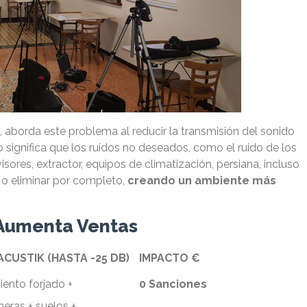
, aborda este problema al reducir la transmisión del sonido
o significa que los ruidos no deseados, como el ruido de los
sores, extractor, equipos de climatización, persiana, incluso
r o eliminar por completo,
creando un ambiente más
+ Aumenta Ventas
ACUSTIK (HASTA -25 DB)
IMPACTO €
iento forjado +
0 Sanciones
eras + suelos +