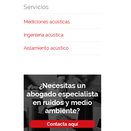
tratamiento de los datos de contacto personales,
Servicios
por parte de Iacustik, radica en el
consentimiento manifestado mediante la
Mediciones acústicas
presente SOLICITUD DE INFORMACIÓN. Los
datos personales serán conservados mientras no
Ingeniería acústica
se manifieste solicitud de oposición o supresión
al tratamiento de sus datos. Los datos de
Aislamiento acústico
carácter personal no serán cedidos o
comunicados a terceros, salvo en los supuestos
previstos, según Ley. Asimismo, en caso de
considerar vulnerado su derecho a la protección
de datos personales, podrá interponer una
reclamación ante la Agencia Española de
www.aepd.es
Protección de Datos (
).