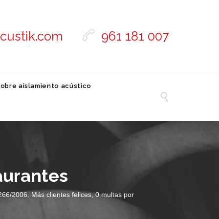
acustik.com
961 181 007

sobre aislamiento acústico

aurantes
66/2006. Más clientes felices, 0 multas por